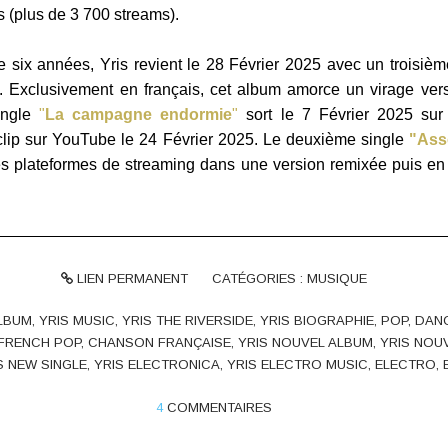
(plus de 3 700 streams).
six années, Yris revient le 28 Février 2025 avec un troisièm
. Exclusivement en français, cet album amorce un virage vers
ingle
"
La campagne endormie
"
sort le 7 Février 2025 sur
clip sur YouTube le 24 Février 2025. Le deuxième single
"Ass
s plateformes de streaming dans une version remixée puis en
LIEN PERMANENT
CATÉGORIES :
MUSIQUE
ALBUM
,
YRIS MUSIC
,
YRIS THE RIVERSIDE
,
YRIS BIOGRAPHIE
,
POP
,
DAN
FRENCH POP
,
CHANSON FRANÇAISE
,
YRIS NOUVEL ALBUM
,
YRIS NOU
S NEW SINGLE
,
YRIS ELECTRONICA
,
YRIS ELECTRO MUSIC
,
ELECTRO
,
4
COMMENTAIRES