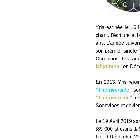
Yris est née le 16
chant, l'écriture e
ans. L'année suivan
son premier single
Commons les anné
labyrinthe"
en Déc
En 2013, Yris
rejoi
"The riverside"
sor
"The riverside"
, r
Soonvibes et devient 
Le 19 Avril 2019 so
(85 000 streams & 
Le 19 Décembre 201