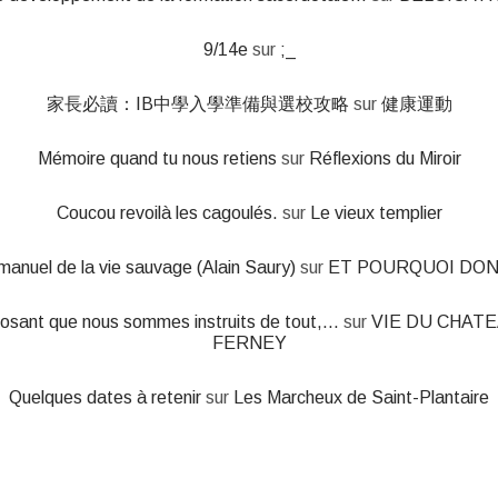
9/14e
sur
;_
家長必讀：IB中學入學準備與選校攻略
sur
健康運動
Mémoire quand tu nous retiens
sur
Réflexions du Miroir
Coucou revoilà les cagoulés.
sur
Le vieux templier
manuel de la vie sauvage (Alain Saury)
sur
ET POURQUOI DON
osant que nous sommes instruits de tout,...
sur
VIE DU CHATE
FERNEY
Quelques dates à retenir
sur
Les Marcheux de Saint-Plantaire