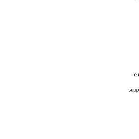
Le 
supp