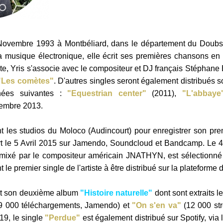
 Novembre 1993 à Montbéliard, dans le département du Doubs
t la musique électronique, elle écrit ses premières chansons en
te, Yris s'associe avec le compositeur et DJ français Stéphane
"Les comètes"
. D'autres singles seront également distribués 
es suivantes :
"Equestrian center"
(2011),
"L'abbaye
embre 2013.
nt les studios du Moloco (Audincourt) pour enregistrer son pr
t le 5 Avril 2015 sur Jamendo, Soundcloud et Bandcamp.
Le 4
emixé par le compositeur américain JNATHYN, est sélectionn
le premier single de l'artiste à être distribué sur la plateforme 
rt son deuxième album
"Histoire naturelle"
dont sont extraits l
9 000 téléchargements, Jamendo) et
"On s'en va"
(12 000 st
9, le single
"Perdue"
est également distribué sur Spotify, via