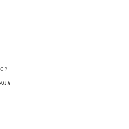
C ?
AU à