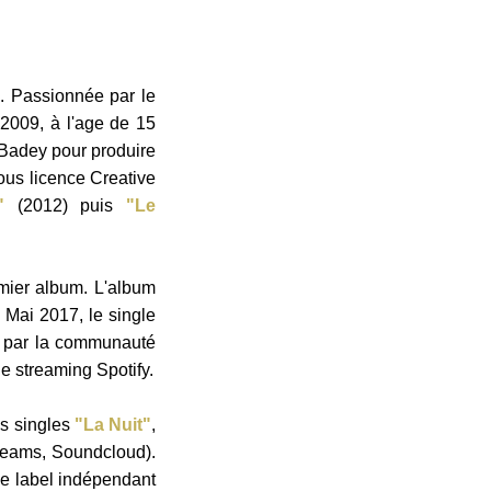
. Passionnée par le
 2009, à l'age de 15
 Badey pour produire
sous licence Creative
"
(2012) puis
"Le
emier album
. L'album
 Mai 2017, le single
é par la communauté
de streaming Spotify.
es singles
"La Nuit"
,
reams, Soundcloud).
 le label indépendant