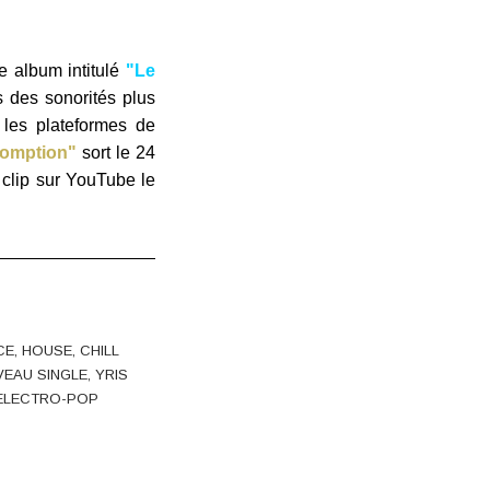
e album intitulé
"Le
 des sonorités plus
 les plateformes de
omption"
sort le 24
 clip sur YouTube le
CE
,
HOUSE
,
CHILL
VEAU SINGLE
,
YRIS
ELECTRO-POP