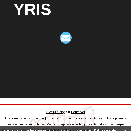
YRIS
Créer un blog
sur
Hautetfort
Les derniers blogs mis à jour
|
Les dernières notes publiées
|
Les tags les plus populaires
Déclarer un contenu illicite
|
Mentions légales de ce blog
|
Hautetfort
est une marque
En poursuivant votre navigation sur ce site, vous acceptez l'utilisation de
déposée de la société talkSpirit | Créez votre
blog
!